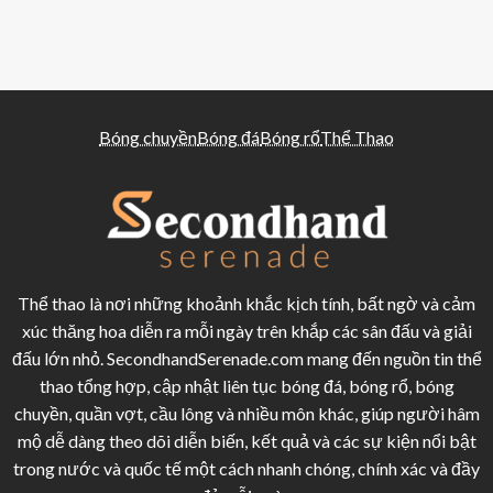
Bóng chuyền
Bóng đá
Bóng rổ
Thể Thao
Thể thao là nơi những khoảnh khắc kịch tính, bất ngờ và cảm
xúc thăng hoa diễn ra mỗi ngày trên khắp các sân đấu và giải
đấu lớn nhỏ. SecondhandSerenade.com mang đến nguồn tin thể
thao tổng hợp, cập nhật liên tục bóng đá, bóng rổ, bóng
chuyền, quần vợt, cầu lông và nhiều môn khác, giúp người hâm
mộ dễ dàng theo dõi diễn biến, kết quả và các sự kiện nổi bật
trong nước và quốc tế một cách nhanh chóng, chính xác và đầy