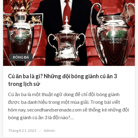
BÓNG ĐÁ
Cú ăn ba là gì? Những đội bóng giành cú ăn 3
trong lịch sử
Cú ăn ba là một thuật ngữ dùng để chỉ đội bóng giành
được ba danh hiệu trong một mùa giải. Trong bài viết
hôm nay, secondhandserenade.com sẽ thống kê những đội
bóng giành cú ăn 3 là đội nào?…
Posted
Tháng 8 21, 2023
Admin
on